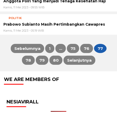
Kamis, 11 Mei 2023 - 09:55 WIB
POLITIK
Prabowo Subianto Masih Pertimbangkan Cawapres
Kamis, 11 Mei 2023 - 05:19 WIB
Sebelumnya
1
…
75
76
77
Paginasi
78
79
80
Selanjutnya
pos
WE ARE MEMBERS OF
NESIAVIRALL