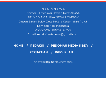
N E S I A N E W S
Nomor ID Media di Dewan Pers: 30454
PT. MEDIA CAHAYA NESIA LOMBOK
Dusun Sarah Bolok Desa Ketara Kecamatan Pujut
Lombok NTB Indonesia
Phone/WA : 082341165727
Email: redaksinesianews@gmail.com
HOME
REDAKSI
PEDOMAN MEDIA SIBER
PERHATIAN
INFO IKLAN
COPYRIGHT@ NESIANEWS 2024