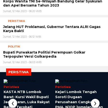
Korps Wanita TNI Se-Wilayah Bandung Gelar Syukuran
dan Apel Bersama Tahun 2023
Jumat, 12 Mei 2023 - 06:20 WIB
PERISTIWA
Jelang HUT Proklamasi, Gubernur Tentara ALRI Gagas
Karya Bakti
Jumat, 12 Mei 2023 - 06:12 WIB
POLITIK
Bupati Purwakarta Politisi Perempuan Golkar
Terpopuler Versi Golkarpedia
Jumat, 12 Mei 2023 - 06:03 WIB
PERISTIWA
Peristiwa
Peristiwa
KASTA NTB Lombok
Kejari Lombok Tengah
Barat: Kursi Wakil Bupati
Soroti Dugaan
‹
›
Jadi Incaran, Luka Rakyat
Perusahaan Cangkang
Belum Terobati
PMA, NJOP Jomplang, dan