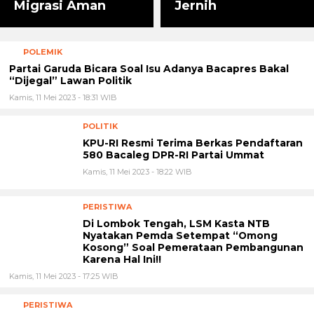
Migrasi Aman
Jernih
POLEMIK
Partai Garuda Bicara Soal Isu Adanya Bacapres Bakal
“Dijegal” Lawan Politik
Kamis, 11 Mei 2023 - 18:31 WIB
POLITIK
KPU-RI Resmi Terima Berkas Pendaftaran 580 Bacaleg
DPR-RI Partai Ummat
Kamis, 11 Mei 2023 - 18:22 WIB
PERISTIWA
Di Lombok Tengah, LSM Kasta NTB Nyatakan Pemda
Setempat “Omong Kosong” Soal Pemerataan
Pembangunan Karena Hal Ini!!
Kamis, 11 Mei 2023 - 17:25 WIB
PERISTIWA
Korps Wanita TNI Se-Wilayah Bandung Gelar Syukuran