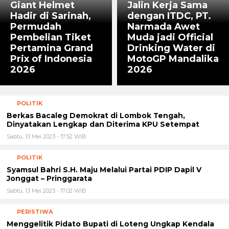
Giant Helmet
Jalin Kerja Sama
Hadir di Sarinah,
dengan ITDC, PT.
Permudah
Narmada Awet
Pembelian Tiket
Muda jadi Official
Pertamina Grand
Drinking Water di
Prix of Indonesia
MotoGP Mandalika
2026
2026
POLITIK
Berkas Bacaleg Demokrat di Lombok Tengah,
Dinyatakan Lengkap dan Diterima KPU Setempat
Sabtu, 13 Mei 2023 - 17:52 WIB
POLITIK
Syamsul Bahri S.H. Maju Melalui Partai PDIP Dapil V
Jonggat – Pringgarata
Sabtu, 13 Mei 2023 - 17:02 WIB
PERISTIWA
Menggelitik Pidato Bupati di Loteng Ungkap Kendala