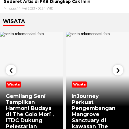
Sederet Artis di PKB Diungkap Cak Imin
Minggu, 14 Mei 2023 - 06:24 WIB
WISATA
‹
›
Wisata
Wisata
Gemilang Seni
InJourney
Tampilkan
Perkuat
Harmoni Budaya
Pengembangan
di The Golo Mori ,
Mangrove
ITDC Dukung
Sanctuary di
Pelestarian
kawasan The