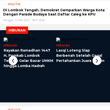
POLITIK
Di Lombok Tengah, Demokrat Gemparkan Warga Kota
Dengan Parade Budaya Saat Daftar Caleg ke KPU
Minggu, 14 Mei 2023 - 18:57 WIB
HIBURAN
Hiburan
Hiburan
Rayakan Ramadhan 1447
Lasqi Loteng Siap
3
H, Pemkab Lombok
Berbenah Setelah Gagal
‹
›
Tengah Gelar Bazar UMKM
Pertahankan Juara Umum
hingga Lomba Hadrah
POLITIK