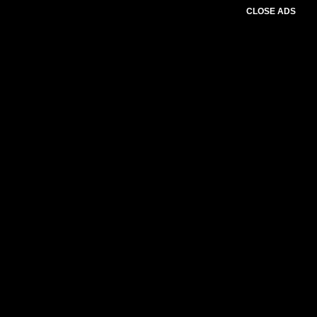
CLOSE ADS
BACA JUGA :
Mediasi Konflik Di
Pujut, Kedua Desa Sepakat
Berdamai