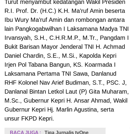
Turut menyambut kedatangan Wakil Presiden
R.I. Prof. Dr. (H.C.) K.H. Ma’ruf Amin beserta
Ibu Wury Ma’ruf Amin dan rombongan antara
lain Pangkogabwilhan I Laksamana Madya TNI
Irvansyah, S.H., C.H.R.M.P., M.Tr., Pangdam I
Bukit Barisan Mayor Jenderal TNI H. Achmad
Daniel Chardin, S.E., M.Si., Kapolda Kepri
Irjen Pol Tabana Bangun, KS. Koarmada I
Laksamana Pertama TNI Sawa, Danlanud
RHF Kolonel Nav Arief Budiman, S.T., PSC. J,
Danlanal Bintan Letkol Laut (P) Gita Muharam,
M.Sc., Gubernur Kepri H. Ansar Ahmad, Wakil
Gubernur Kepri Hj. Marlin Agustina, serta
unsur FKPD Kepri.
BACA JUGA :
Tiga Jurnalis tvOne