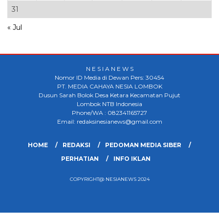
31
« Jul
N E S I A N E W S
Nomor ID Media di Dewan Pers: 30454
PT. MEDIA CAHAYA NESIA LOMBOK
Dusun Sarah Bolok Desa Ketara Kecamatan Pujut
Lombok NTB Indonesia
Phone/WA : 082341165727
Email: redaksinesianews@gmail.com
HOME
REDAKSI
PEDOMAN MEDIA SIBER
PERHATIAN
INFO IKLAN
COPYRIGHT@ NESIANEWS 2024