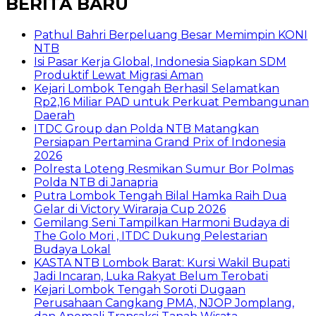
BERITA BARU
Pathul Bahri Berpeluang Besar Memimpin KONI
NTB
​Isi Pasar Kerja Global, Indonesia Siapkan SDM
Produktif Lewat Migrasi Aman
Kejari Lombok Tengah Berhasil Selamatkan
Rp2,16 Miliar PAD untuk Perkuat Pembangunan
Daerah
ITDC Group dan Polda NTB Matangkan
Persiapan Pertamina Grand Prix of Indonesia
2026
Polresta Loteng Resmikan Sumur Bor Polmas
Polda NTB di Janapria
Putra Lombok Tengah Bilal Hamka Raih Dua
Gelar di Victory Wiraraja Cup 2026
Gemilang Seni Tampilkan Harmoni Budaya di
The Golo Mori , ITDC Dukung Pelestarian
Budaya Lokal
KASTA NTB Lombok Barat: Kursi Wakil Bupati
Jadi Incaran, Luka Rakyat Belum Terobati
Kejari Lombok Tengah Soroti Dugaan
Perusahaan Cangkang PMA, NJOP Jomplang,