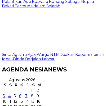
Pelantikan Ade Kuswara Kunang Sebagai Bupati
Bekasi Termuda dalam Sejarah
Sinta Agathia Ajak Warga NTB Doakan Kepemimpinan
Iqbal-Dinda Berjalan Lancar
AGENDA NESIANEWS
Agustus 2026
S
S
R
K
J
S
M
1
2
3
4
5
6
7
8
9
10
11
12
13
14
15
16