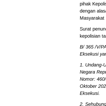
pihak Kepol
dengan alas
Masyarakat 
Surat penun
kepolisian 
B/ 365 /V/P
Eksekusi ya
1. Undang-U
Negara Repu
Nomor: 460/
Oktober 20
Eksekusi.
2. Sehubung