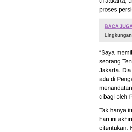
di Jakarta, 
proses persi
BACA JUGA
Lingkungan
“Saya memili
seorang Tent
Jakarta. Di
ada di Peng
menandatang
dibagi oleh 
Tak hanya i
hari ini akh
ditentukan. 