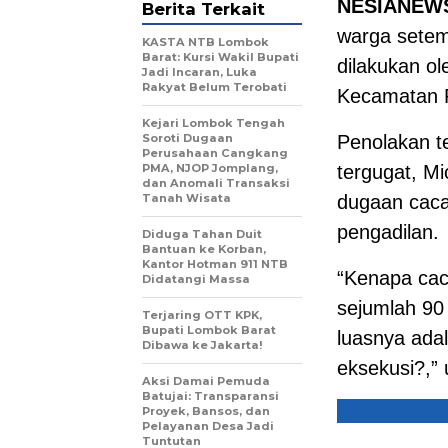
NESIANEW
Berita Terkait
warga setem
KASTA NTB Lombok
Barat: Kursi Wakil Bupati
dilakukan o
Jadi Incaran, Luka
Rakyat Belum Terobati
Kecamatan P
Kejari Lombok Tengah
Soroti Dugaan
Penolakan t
Perusahaan Cangkang
PMA, NJOP Jomplang,
tergugat, M
dan Anomali Transaksi
Tanah Wisata
dugaan caca
pengadilan.
Diduga Tahan Duit
Bantuan ke Korban,
Kantor Hotman 911 NTB
“Kenapa cac
Didatangi Massa
sejumlah 90
Terjaring OTT KPK,
Bupati Lombok Barat
luasnya ada
Dibawa ke Jakarta!
eksekusi?,” 
Aksi Damai Pemuda
Batujai: Transparansi
Proyek, Bansos, dan
Pelayanan Desa Jadi
Tuntutan