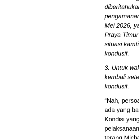
diberitahuk
pengamanan 
Mei 2026, y
Praya Timur
situasi kamt
kondusif.
3. Untuk wa
kembali sete
kondusif.
“Nah, persoa
ada yang ba
Kondisi yan
pelaksanaan
terang Micha