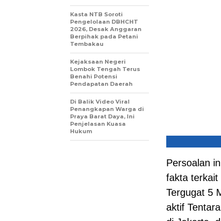
Kasta NTB Soroti
Pengelolaan DBHCHT
2026, Desak Anggaran
Berpihak pada Petani
Tembakau
Kejaksaan Negeri
Lombok Tengah Terus
Benahi Potensi
Pendapatan Daerah
Di Balik Video Viral
Penangkapan Warga di
Praya Barat Daya, Ini
Penjelasan Kuasa
Hukum
Persoalan i
fakta terkai
Tergugat 5 
aktif Tentar