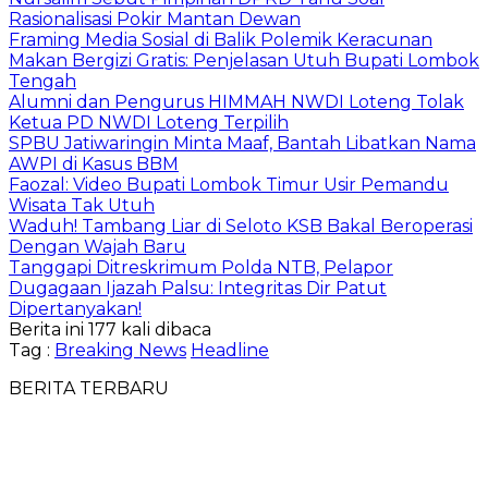
Rasionalisasi Pokir Mantan Dewan
Framing Media Sosial di Balik Polemik Keracunan
Makan Bergizi Gratis: Penjelasan Utuh Bupati Lombok
Tengah
Alumni dan Pengurus HIMMAH NWDI Loteng Tolak
Ketua PD NWDI Loteng Terpilih
SPBU Jatiwaringin Minta Maaf, Bantah Libatkan Nama
AWPI di Kasus BBM
Faozal: Video Bupati Lombok Timur Usir Pemandu
Wisata Tak Utuh
Waduh! Tambang Liar di Seloto KSB Bakal Beroperasi
Dengan Wajah Baru
Tanggapi Ditreskrimum Polda NTB, Pelapor
Dugagaan Ijazah Palsu: Integritas Dir Patut
Dipertanyakan!
Berita ini 177 kali dibaca
Tag :
Breaking News
Headline
BERITA TERBARU