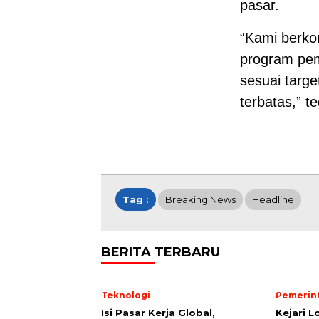
pasar.
“Kami berk
program pem
sesuai targ
terbatas,” t
Tag :
Breaking News
Headline
BERITA TERBARU
Teknologi
Pemerin
​Isi Pasar Kerja Global,
Kejari 