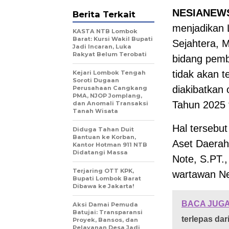
NESIANEW
Berita Terkait
menjadikan 
KASTA NTB Lombok
Barat: Kursi Wakil Bupati
Sejahtera, 
Jadi Incaran, Luka
Rakyat Belum Terobati
bidang pemba
tidak akan t
Kejari Lombok Tengah
Soroti Dugaan
diakibatkan
Perusahaan Cangkang
PMA, NJOP Jomplang,
Tahun 2025 
dan Anomali Transaksi
Tanah Wisata
Hal tersebu
Diduga Tahan Duit
Bantuan ke Korban,
Aset Daerah
Kantor Hotman 911 NTB
Didatangi Massa
Note, S.PT.,
Terjaring OTT KPK,
wartawan Ne
Bupati Lombok Barat
Dibawa ke Jakarta!
BACA JUGA
Aksi Damai Pemuda
Batujai: Transparansi
terlepas da
Proyek, Bansos, dan
Pelayanan Desa Jadi