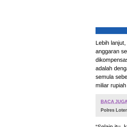
Lebih lanju
anggaran seb
dikompensasi
adalah deng
semula sebes
miliar rupia
BACA JUGA
Polres Lote
“Selain itu