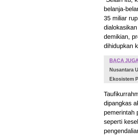
belanja-bela
35 miliar ru
dialokasika
demikian, p
dihidupkan k
BACA JUGA
Nusantara U
Ekosistem P
Taufikurrah
dipangkas a
pemerintah p
seperti kes
pengendalian