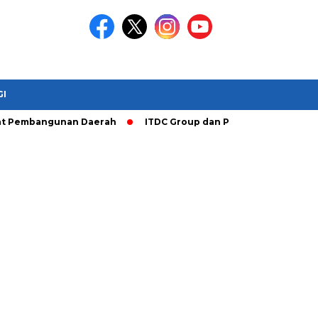
GI
mbangunan Daerah
ITDC Group dan Polda NTB Matangkan Persi