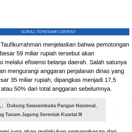
SCROLL TO RESUME CONTENT
t, Taufikurrahman menjelaskan bahwa pemotongan
esar 59 miliar rupiah tersebut akan
 melalui efisiensi belanja daerah. Salah satunya
an mengurangi anggaran perjalanan dinas yang
ar 35 miliar rupiah, dipangkas menjadi 17,5
h atau 50% dari total anggaran sebelumnya.
 :
Dukung Swasembada Pangan Nasional,
ng Tanam Jagung Serentak Kuartal III
, kami juga akan melakukan pemangkasan dari