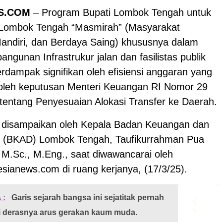
S.COM
– Program Bupati Lombok Tengah untuk
Lombok Tengah “Masmirah” (Masyarakat
Mandiri, dan Berdaya Saing) khususnya dalam
ngunan Infrastrukur jalan dan fasilistas publik
erdampak signifikan oleh efisiensi anggaran yang
 oleh keputusan Menteri Keuangan RI Nomor 29
tentang Penyesuaian Alokasi Transfer ke Daerah.
t disampaikan oleh Kepala Badan Keuangan dan
 (BKAD) Lombok Tengah, Taufikurrahman Pua
 M.Sc., M.Eng., saat diwawancarai oleh
sianews.com di ruang kerjanya, (17/3/25).
 :
Garis sejarah bangsa ini sejatitak pernah
ri derasnya arus gerakan kaum muda.