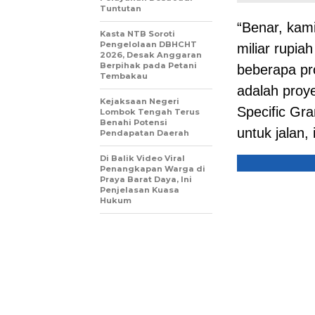
Tuntutan
“Benar, kam
Kasta NTB Soroti
Pengelolaan DBHCHT
miliar rupi
2026, Desak Anggaran
Berpihak pada Petani
beberapa pro
Tembakau
adalah proy
Kejaksaan Negeri
Specific Gr
Lombok Tengah Terus
Benahi Potensi
untuk jalan, 
Pendapatan Daerah
Di Balik Video Viral
Penangkapan Warga di
Praya Barat Daya, Ini
Penjelasan Kuasa
Hukum