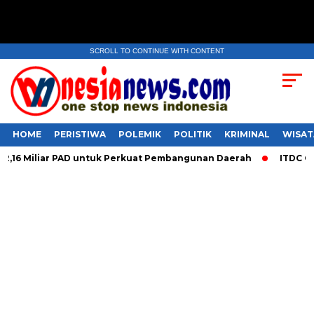
SCROLL TO CONTINUE WITH CONTENT
HOME
PERISTIWA
POLEMIK
POLITIK
KRIMINAL
WISAT
 Miliar PAD untuk Perkuat Pembangunan Daerah
ITDC Group 