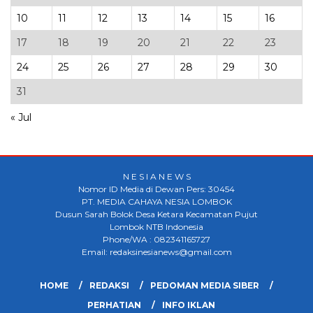
10
11
12
13
14
15
16
17
18
19
20
21
22
23
24
25
26
27
28
29
30
31
« Jul
N E S I A N E W S
Nomor ID Media di Dewan Pers: 30454
PT. MEDIA CAHAYA NESIA LOMBOK
Dusun Sarah Bolok Desa Ketara Kecamatan Pujut
Lombok NTB Indonesia
Phone/WA : 082341165727
Email: redaksinesianews@gmail.com
HOME
REDAKSI
PEDOMAN MEDIA SIBER
PERHATIAN
INFO IKLAN