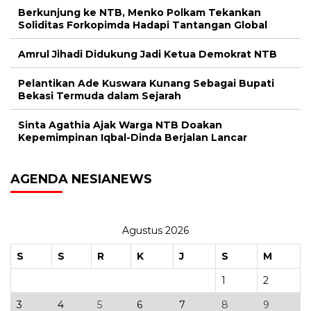
Berkunjung ke NTB, Menko Polkam Tekankan
Soliditas Forkopimda Hadapi Tantangan Global
Amrul Jihadi Didukung Jadi Ketua Demokrat NTB
Pelantikan Ade Kuswara Kunang Sebagai Bupati
Bekasi Termuda dalam Sejarah
Sinta Agathia Ajak Warga NTB Doakan
Kepemimpinan Iqbal-Dinda Berjalan Lancar
AGENDA NESIANEWS
Agustus 2026
S
S
R
K
J
S
M
1
2
3
4
5
6
7
8
9