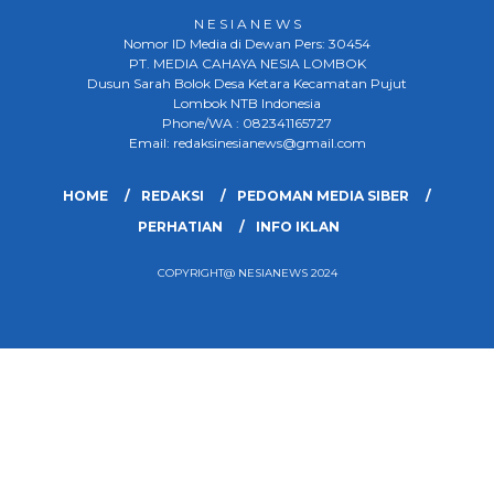
N E S I A N E W S
Nomor ID Media di Dewan Pers: 30454
PT. MEDIA CAHAYA NESIA LOMBOK
Dusun Sarah Bolok Desa Ketara Kecamatan Pujut
Lombok NTB Indonesia
Phone/WA : 082341165727
Email: redaksinesianews@gmail.com
HOME
REDAKSI
PEDOMAN MEDIA SIBER
PERHATIAN
INFO IKLAN
COPYRIGHT@ NESIANEWS 2024