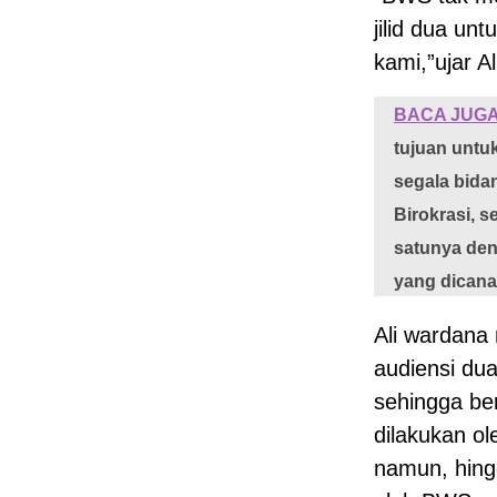
jilid dua un
kami,”ujar A
BACA JUGA
tujuan untu
segala bida
Birokrasi, s
satunya de
yang dican
Ali wardana
audiensi dua
sehingga be
dilakukan o
namun, hingg