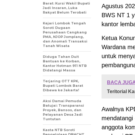
Barat: Kursi Wakil Bupati
Agustus 20
Jadi Incaran, Luka
Rakyat Belum Terobati
BWS NT 1 ya
kantor lemb
Kejari Lombok Tengah
Soroti Dugaan
Perusahaan Cangkang
PMA, NJOP Jomplang,
Ketua Konun
dan Anomali Transaksi
Tanah Wisata
Wardana me
untuk menya
Diduga Tahan Duit
Bantuan ke Korban,
pembanguna
Kantor Hotman 911 NTB
Didatangi Massa
Terjaring OTT KPK,
BACA JUGA
Bupati Lombok Barat
Dibawa ke Jakarta!
Teritorial 
Aksi Damai Pemuda
Batujai: Transparansi
Awalnya KP
Proyek, Bansos, dan
Pelayanan Desa Jadi
mendatangi
Tuntutan
anggota kom
Kasta NTB Soroti
Pengelolaan DBHCHT