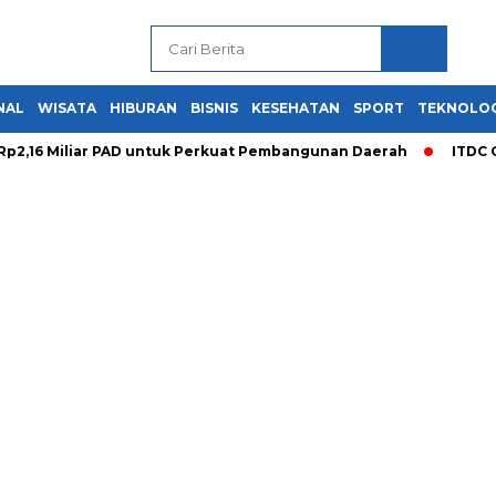
NAL
WISATA
HIBURAN
BISNIS
KESEHATAN
SPORT
TEKNOLO
Rp2,16 Miliar PAD untuk Perkuat Pembangunan Daerah
ITDC 