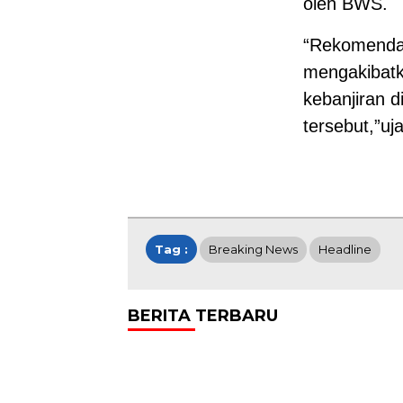
oleh BWS.
“Rekomendas
mengakibat
kebanjiran d
tersebut,”uj
Tag :
Breaking News
Headline
BERITA TERBARU