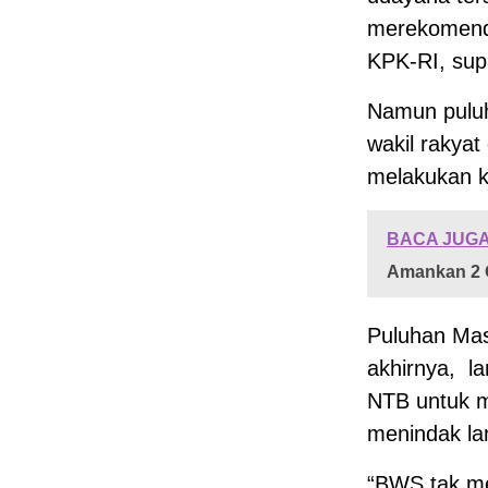
merekomenda
KPK-RI, sup
Namun puluh
wakil rakya
melakukan k
BACA JUGA
Amankan 2 
Puluhan Ma
akhirnya, l
NTB untuk m
menindak la
“BWS tak me