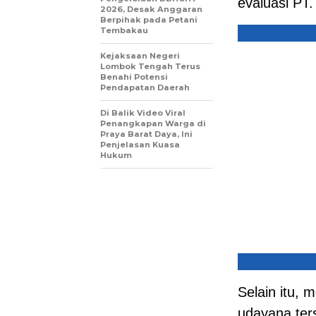
evaluasi PT
2026, Desak Anggaran
Berpihak pada Petani
Tembakau
Kejaksaan Negeri
Lombok Tengah Terus
Benahi Potensi
Pendapatan Daerah
Di Balik Video Viral
Penangkapan Warga di
Praya Barat Daya, Ini
Penjelasan Kuasa
Hukum
Selain itu, 
udayana ter