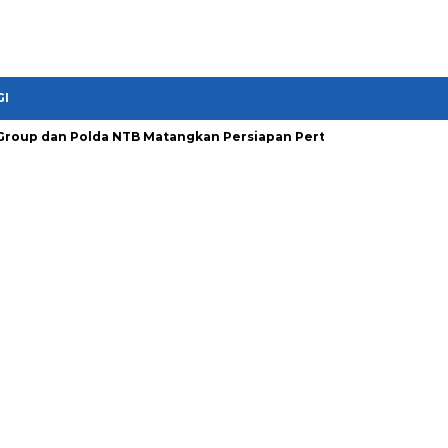
GI
Group dan Polda NTB Matangkan Persiapan Pertamina Grand Prix o