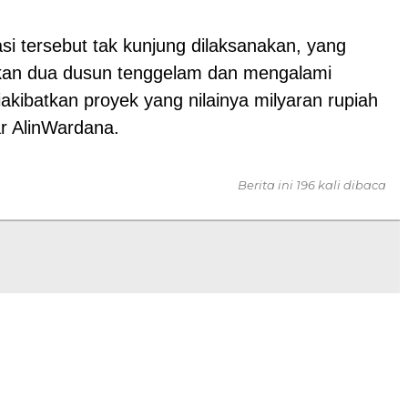
i tersebut tak kunjung dilaksanakan, yang
kan dua dusun tenggelam dan mengalami
iakibatkan proyek yang nilainya milyaran rupiah
ar AlinWardana.
Berita ini 196 kali dibaca