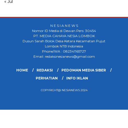
« Jul
N E S I A N E W S
Nomor ID Media di Dewan Pers: 30454
PT. MEDIA CAHAYA NESIA LOMBOK
Dusun Sarah Bolok Desa Ketara Kecamatan Pujut
Lombok NTB Indonesia
Phone/WA : 082341165727
Email: redaksinesianews@gmail.com
HOME
REDAKSI
PEDOMAN MEDIA SIBER
PERHATIAN
INFO IKLAN
COPYRIGHT@ NESIANEWS 2024