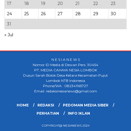
17
18
19
20
21
22
23
24
25
26
27
28
29
30
31
« Jul
N E S I A N E W S
Nomor ID Media di Dewan Pers: 30454
PT. MEDIA CAHAYA NESIA LOMBOK
Dusun Sarah Bolok Desa Ketara Kecamatan Pujut
Lombok NTB Indonesia
Phone/WA : 082341165727
Email: redaksinesianews@gmail.com
HOME
REDAKSI
PEDOMAN MEDIA SIBER
PERHATIAN
INFO IKLAN
COPYRIGHT@ NESIANEWS 2024