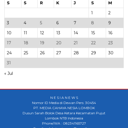
S
S
R
K
J
S
M
1
2
3
4
5
6
7
8
9
10
11
12
13
14
15
16
17
18
19
20
21
22
23
24
25
26
27
28
29
30
31
« Jul
N E S I A N E W S
Nomor ID Media di Dewan Pers: 30454
PT. MEDIA CAHAYA NESIA LOMBOK
Dusun Sarah Bolok Desa Ketara Kecamatan Pujut
Lombok NTB Indonesia
Phone/WA : 082341165727