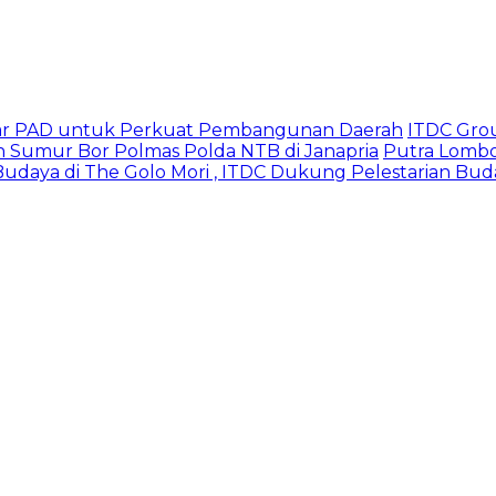
iliar PAD untuk Perkuat Pembangunan Daerah
ITDC Gro
n Sumur Bor Polmas Polda NTB di Janapria
Putra Lombok
udaya di The Golo Mori , ITDC Dukung Pelestarian Bud