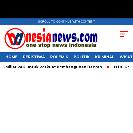
SCROLL TO CONTINUE WITH CONTENT
HOME
PERISTIWA
POLEMIK
POLITIK
KRIMINAL
WISAT
iliar PAD untuk Perkuat Pembangunan Daerah
ITDC Group dan