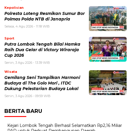
Kepolisian
Polresta Loteng Resmikan Sumur Bor
Polmas Polda NTB di Janapria
Selasa, 4 Agu 2026 - 11:18 WIB
Sport
Putra Lombok Tengah Bilal Hamka
Raih Dua Gelar di Victory Wiraraja
Cup 2026
Senin, 3 Agu 2026 - 13:39 WIB
Wisata
Gemilang Seni Tampilkan Harmoni
Budaya di The Golo Mori , ITDC
Dukung Pelestarian Budaya Lokal
Senin, 3 Agu 2026 - 09:59 WIB
BERITA BARU
Kejari Lombok Tengah Berhasil Selamatkan Rp2,16 Miliar
PAD untuk Perkuat Pembangunan Daerah