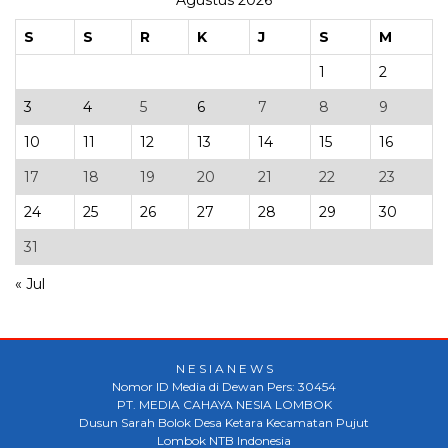
Agustus 2026
S
S
R
K
J
S
M
1
2
3
4
5
6
7
8
9
10
11
12
13
14
15
16
17
18
19
20
21
22
23
24
25
26
27
28
29
30
31
« Jul
N E S I A N E W S
Nomor ID Media di Dewan Pers: 30454
PT. MEDIA CAHAYA NESIA LOMBOK
Dusun Sarah Bolok Desa Ketara Kecamatan Pujut
Lombok NTB Indonesia