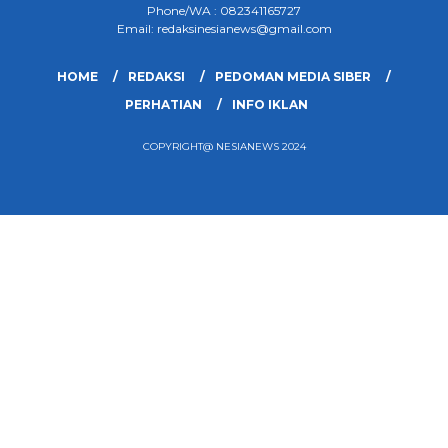
Phone/WA : 082341165727
Email: redaksinesianews@gmail.com
HOME
REDAKSI
PEDOMAN MEDIA SIBER
PERHATIAN
INFO IKLAN
COPYRIGHT@ NESIANEWS 2024