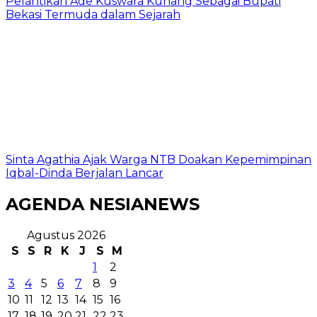
Pelantikan Ade Kuswara Kunang Sebagai Bupati
Bekasi Termuda dalam Sejarah
Sinta Agathia Ajak Warga NTB Doakan Kepemimpinan
Iqbal-Dinda Berjalan Lancar
AGENDA NESIANEWS
Agustus 2026
S
S
R
K
J
S
M
1
2
3
4
5
6
7
8
9
10
11
12
13
14
15
16
17
18
19
20
21
22
23