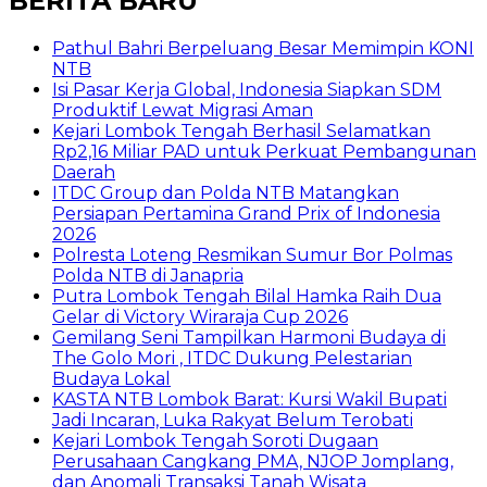
BERITA BARU
Pathul Bahri Berpeluang Besar Memimpin KONI
NTB
​Isi Pasar Kerja Global, Indonesia Siapkan SDM
Produktif Lewat Migrasi Aman
Kejari Lombok Tengah Berhasil Selamatkan
Rp2,16 Miliar PAD untuk Perkuat Pembangunan
Daerah
ITDC Group dan Polda NTB Matangkan
Persiapan Pertamina Grand Prix of Indonesia
2026
Polresta Loteng Resmikan Sumur Bor Polmas
Polda NTB di Janapria
Putra Lombok Tengah Bilal Hamka Raih Dua
Gelar di Victory Wiraraja Cup 2026
Gemilang Seni Tampilkan Harmoni Budaya di
The Golo Mori , ITDC Dukung Pelestarian
Budaya Lokal
KASTA NTB Lombok Barat: Kursi Wakil Bupati
Jadi Incaran, Luka Rakyat Belum Terobati
Kejari Lombok Tengah Soroti Dugaan
Perusahaan Cangkang PMA, NJOP Jomplang,
dan Anomali Transaksi Tanah Wisata