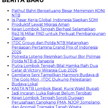
BERITA BARU
Pathul Bahri Berpeluang Besar Memimpin KONI
NTB
​Isi Pasar Kerja Global, Indonesia Siapkan SDM
Produktif Lewat Migrasi Aman
Kejari Lombok Tengah Berhasil Selamatkan
Rp2,16 Miliar PAD untuk Perkuat Pembangunan
Daerah
ITDC Group dan Polda NTB Matangkan
Persiapan Pertamina Grand Prix of Indonesia
2026
Polresta Loteng Resmikan Sumur Bor Polmas
Polda NTB di Janapria
Putra Lombok Tengah Bilal Hamka Raih Dua
Gelar di Victory Wiraraja Cup 2026
Gemilang Seni Tampilkan Harmoni Budaya di
The Golo Mori , ITDC Dukung Pelestarian
Budaya Lokal
KASTA NTB Lombok Barat: Kursi Wakil Bupati
Jadi Incaran, Luka Rakyat Belum Terobati
Kejari Lombok Tengah Soroti Dugaan
Perusahaan Cangkang PMA, NJOP Jomplang,
dan Anomali Transaksi Tanah Wisata