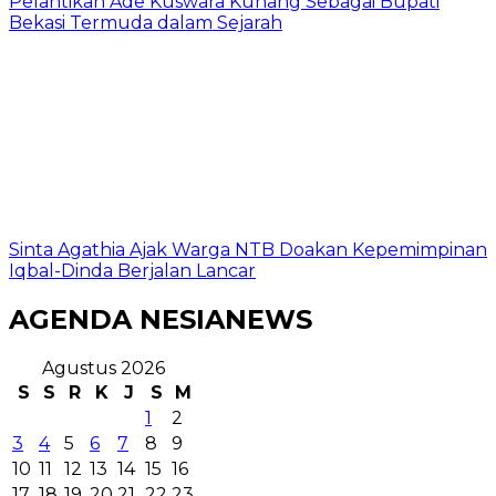
Pelantikan Ade Kuswara Kunang Sebagai Bupati
Bekasi Termuda dalam Sejarah
Sinta Agathia Ajak Warga NTB Doakan Kepemimpinan
Iqbal-Dinda Berjalan Lancar
AGENDA NESIANEWS
Agustus 2026
S
S
R
K
J
S
M
1
2
3
4
5
6
7
8
9
10
11
12
13
14
15
16
17
18
19
20
21
22
23