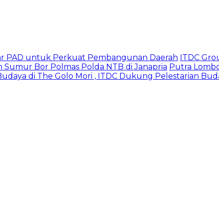
iliar PAD untuk Perkuat Pembangunan Daerah
ITDC Gro
n Sumur Bor Polmas Polda NTB di Janapria
Putra Lombok
udaya di The Golo Mori , ITDC Dukung Pelestarian Bud