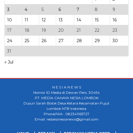
3
4
5
6
7
8
9
10
11
12
13
14
15
16
17
18
19
20
21
22
23
24
25
26
27
28
29
30
31
« Jul
N E S I A N E W S
Nomor ID Media di Dewan Pers: 30454
PT. MEDIA CAHAYA NESIA LOMBOK
Dusun Sarah Bolok Desa Ketara Kecamatan Pujut
Lombok NTB Indonesia
Phone/WA : 082341165727
Email: redaksinesianews@gmail.com