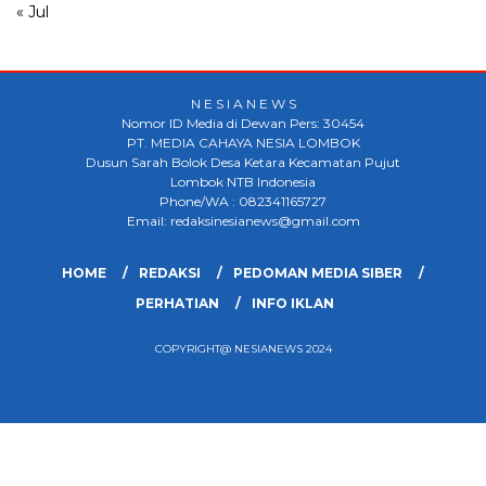
« Jul
N E S I A N E W S
Nomor ID Media di Dewan Pers: 30454
PT. MEDIA CAHAYA NESIA LOMBOK
Dusun Sarah Bolok Desa Ketara Kecamatan Pujut
Lombok NTB Indonesia
Phone/WA : 082341165727
Email: redaksinesianews@gmail.com
HOME
REDAKSI
PEDOMAN MEDIA SIBER
PERHATIAN
INFO IKLAN
COPYRIGHT@ NESIANEWS 2024