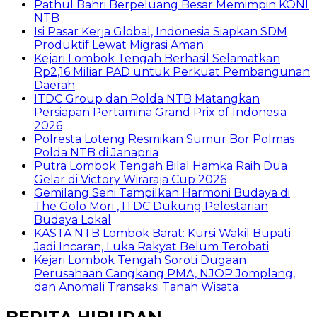
Pathul Bahri Berpeluang Besar Memimpin KONI
NTB
​Isi Pasar Kerja Global, Indonesia Siapkan SDM
Produktif Lewat Migrasi Aman
Kejari Lombok Tengah Berhasil Selamatkan
Rp2,16 Miliar PAD untuk Perkuat Pembangunan
Daerah
ITDC Group dan Polda NTB Matangkan
Persiapan Pertamina Grand Prix of Indonesia
2026
Polresta Loteng Resmikan Sumur Bor Polmas
Polda NTB di Janapria
Putra Lombok Tengah Bilal Hamka Raih Dua
Gelar di Victory Wiraraja Cup 2026
Gemilang Seni Tampilkan Harmoni Budaya di
The Golo Mori , ITDC Dukung Pelestarian
Budaya Lokal
KASTA NTB Lombok Barat: Kursi Wakil Bupati
Jadi Incaran, Luka Rakyat Belum Terobati
Kejari Lombok Tengah Soroti Dugaan
Perusahaan Cangkang PMA, NJOP Jomplang,
dan Anomali Transaksi Tanah Wisata