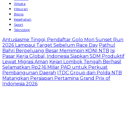
Wisata
Hiburan
Bisnis
Kesehatan
Sport
Teknologi
Antusiasme Tinggi, Pendaftar Golo Mori Sunset Run
2026 Lampaui Target Sebelum Race Day
Pathul
Bahri Berpeluang Besar Memimpin KONI NTB
​Isi
Pasar Kerja Global, Indonesia Siapkan SDM Produktif
Lewat Migrasi Aman
Kejari Lombok Tengah Berhasil
Selamatkan Rp2,16 Miliar PAD untuk Perkuat
Pembangunan Daerah
ITDC Group dan Polda NTB
Matangkan Persiapan Pertamina Grand Prix of
Indonesia 2026