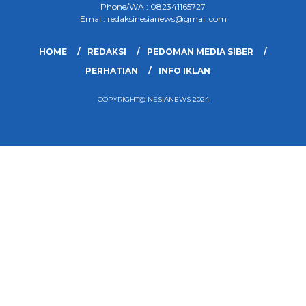
Phone/WA : 082341165727
Email: redaksinesianews@gmail.com
HOME
REDAKSI
PEDOMAN MEDIA SIBER
PERHATIAN
INFO IKLAN
COPYRIGHT@ NESIANEWS 2024