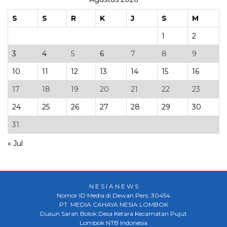
S
S
R
K
J
S
M
1
2
3
4
5
6
7
8
9
10
11
12
13
14
15
16
17
18
19
20
21
22
23
24
25
26
27
28
29
30
31
« Jul
N E S I A N E W S
Nomor ID Media di Dewan Pers: 30454
PT. MEDIA CAHAYA NESIA LOMBOK
Dusun Sarah Bolok Desa Ketara Kecamatan Pujut
Lombok NTB Indonesia