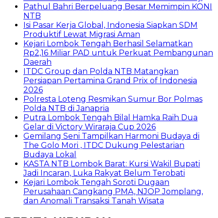
Pathul Bahri Berpeluang Besar Memimpin KONI
NTB
​Isi Pasar Kerja Global, Indonesia Siapkan SDM
Produktif Lewat Migrasi Aman
Kejari Lombok Tengah Berhasil Selamatkan
Rp2,16 Miliar PAD untuk Perkuat Pembangunan
Daerah
ITDC Group dan Polda NTB Matangkan
Persiapan Pertamina Grand Prix of Indonesia
2026
Polresta Loteng Resmikan Sumur Bor Polmas
Polda NTB di Janapria
Putra Lombok Tengah Bilal Hamka Raih Dua
Gelar di Victory Wiraraja Cup 2026
Gemilang Seni Tampilkan Harmoni Budaya di
The Golo Mori , ITDC Dukung Pelestarian
Budaya Lokal
KASTA NTB Lombok Barat: Kursi Wakil Bupati
Jadi Incaran, Luka Rakyat Belum Terobati
Kejari Lombok Tengah Soroti Dugaan
Perusahaan Cangkang PMA, NJOP Jomplang,
dan Anomali Transaksi Tanah Wisata