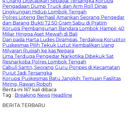
4 Orang Ditetapkan Sebagai Tersangka Korupsi
Pengadaan Dump Truck dan Arm Roll Dinas
Lingkungan Hidup Lombok Tengah
Polres Loteng Berhasil Amankan Seorang Pengedar
dan Barang Bukti 72,50 Gram Sabu di Pratim
Korupsi Pembangunan Bandara Lombok Hampir 40
Miliar Hingga Aset Mewah di Bali
Dari pada Harta Ludes Dirampas, Terdakwa Koruptor
Puskesmas Pilih Tekuk Lutut Kembalikan Uang
Milyaran Rupiah ke kas Negara
Lima Terduga Pengedar Narkotika Dibekuk Sat
Resnarkoba Polres Lombok Tengah
Cabuli Santri, ‎Seorang Guru Ponpes di Kecamatan
Pujut Jadi Tersangka
Korupsi Puskesmas Batu Jangkih: Temuan Fasilitas
Miring, Rawan Roboh
Berita ini 167 kali dibaca
Tag :
Breaking News
Headline
BERITA TERBARU