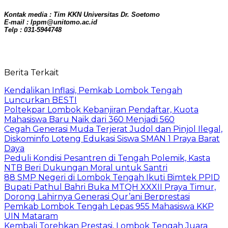
Kontak media : Tim KKN Universitas Dr. Soetomo
E-mail : lppm@unitomo.ac.id
Telp : 031-5944748
Berita Terkait
Kendalikan Inflasi, Pemkab Lombok Tengah
Luncurkan BESTI
Poltekpar Lombok Kebanjiran Pendaftar, Kuota
Mahasiswa Baru Naik dari 360 Menjadi 560
Cegah Generasi Muda Terjerat Judol dan Pinjol Ilegal,
Diskominfo Loteng Edukasi Siswa SMAN 1 Praya Barat
Daya
Peduli Kondisi Pesantren di Tengah Polemik, Kasta
NTB Beri Dukungan Moral untuk Santri
88 SMP Negeri di Lombok Tengah Ikuti Bimtek PPID
Bupati Pathul Bahri Buka MTQH XXXII Praya Timur,
Dorong Lahirnya Generasi Qur’ani Berprestasi
Pemkab Lombok Tengah Lepas 955 Mahasiswa KKP
UIN Mataram
Kembali Torehkan Prestasi, Lombok Tengah Juara