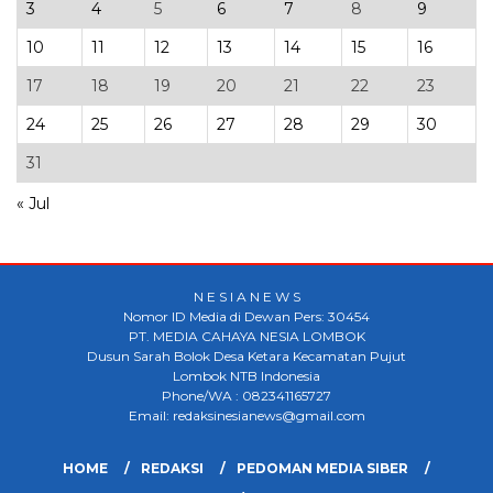
3
4
5
6
7
8
9
10
11
12
13
14
15
16
17
18
19
20
21
22
23
24
25
26
27
28
29
30
31
« Jul
N E S I A N E W S
Nomor ID Media di Dewan Pers: 30454
PT. MEDIA CAHAYA NESIA LOMBOK
Dusun Sarah Bolok Desa Ketara Kecamatan Pujut
Lombok NTB Indonesia
Phone/WA : 082341165727
Email: redaksinesianews@gmail.com
HOME
REDAKSI
PEDOMAN MEDIA SIBER