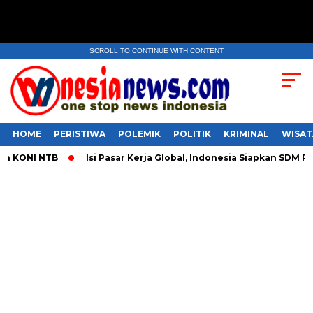
SCROLL TO CONTINUE WITH CONTENT
HOME
PERISTIWA
POLEMIK
POLITIK
KRIMINAL
WISAT
KONI NTB
​Isi Pasar Kerja Global, Indonesia Siapkan SDM Prod