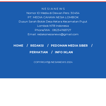
N E S I A N E W S
Nomor ID Media di Dewan Pers: 30454
PT. MEDIA CAHAYA NESIA LOMBOK
Dusun Sarah Bolok Desa Ketara Kecamatan Pujut
Lombok NTB Indonesia
Phone/WA : 082341165727
Email: redaksinesianews@gmail.com
HOME
REDAKSI
PEDOMAN MEDIA SIBER
PERHATIAN
INFO IKLAN
COPYRIGHT@ NESIANEWS 2024