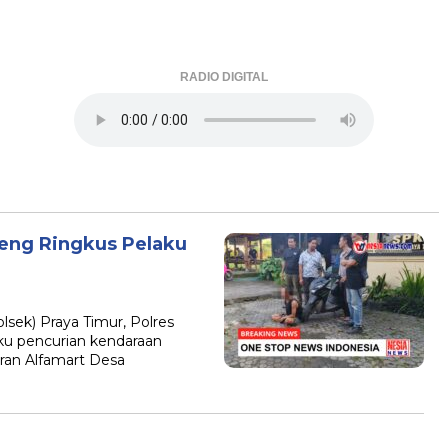
RADIO DIGITAL
teng Ringkus Pelaku
sek) Praya Timur, Polres
ku pencurian kendaraan
iran Alfamart Desa