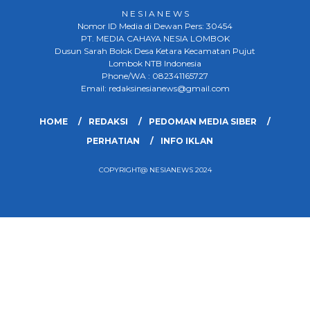
N E S I A N E W S
Nomor ID Media di Dewan Pers: 30454
PT. MEDIA CAHAYA NESIA LOMBOK
Dusun Sarah Bolok Desa Ketara Kecamatan Pujut
Lombok NTB Indonesia
Phone/WA : 082341165727
Email: redaksinesianews@gmail.com
HOME
REDAKSI
PEDOMAN MEDIA SIBER
PERHATIAN
INFO IKLAN
COPYRIGHT@ NESIANEWS 2024