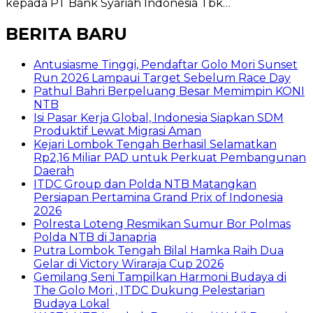
kepada PT Bank Syariah Indonesia Tbk…
BERITA BARU
Antusiasme Tinggi, Pendaftar Golo Mori Sunset
Run 2026 Lampaui Target Sebelum Race Day
Pathul Bahri Berpeluang Besar Memimpin KONI
NTB
​Isi Pasar Kerja Global, Indonesia Siapkan SDM
Produktif Lewat Migrasi Aman
Kejari Lombok Tengah Berhasil Selamatkan
Rp2,16 Miliar PAD untuk Perkuat Pembangunan
Daerah
ITDC Group dan Polda NTB Matangkan
Persiapan Pertamina Grand Prix of Indonesia
2026
Polresta Loteng Resmikan Sumur Bor Polmas
Polda NTB di Janapria
Putra Lombok Tengah Bilal Hamka Raih Dua
Gelar di Victory Wiraraja Cup 2026
Gemilang Seni Tampilkan Harmoni Budaya di
The Golo Mori , ITDC Dukung Pelestarian
Budaya Lokal