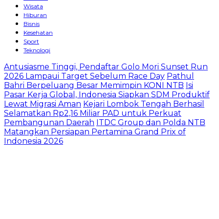
Wisata
Hiburan
Bisnis
Kesehatan
Sport
Teknologi
Antusiasme Tinggi, Pendaftar Golo Mori Sunset Run
2026 Lampaui Target Sebelum Race Day
Pathul
Bahri Berpeluang Besar Memimpin KONI NTB
​Isi
Pasar Kerja Global, Indonesia Siapkan SDM Produktif
Lewat Migrasi Aman
Kejari Lombok Tengah Berhasil
Selamatkan Rp2,16 Miliar PAD untuk Perkuat
Pembangunan Daerah
ITDC Group dan Polda NTB
Matangkan Persiapan Pertamina Grand Prix of
Indonesia 2026