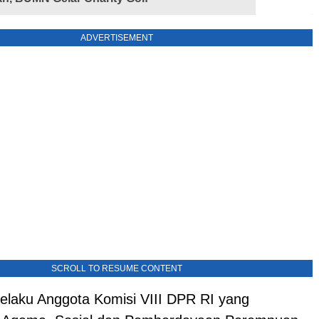
ADVERTISEMENT
SCROLL TO RESUME CONTENT
elaku Anggota Komisi VIII DPR RI yang