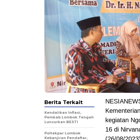
NESIANEWS.
Berita Terkait
Kementeria
Kendalikan Inflasi,
Pemkab Lombok Tengah
kegiatan Ng
Luncurkan BESTI
16 di Nirva
Poltekpar Lombok
(26/08/2023)
Kebanjiran Pendaftar,