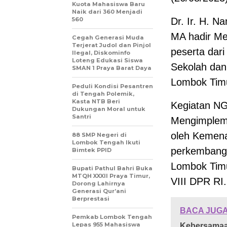
Kuota Mahasiswa Baru
Naik dari 360 Menjadi
560
Dr. Ir. H. 
MA hadir Me
Cegah Generasi Muda
Terjerat Judol dan Pinjol
peserta dar
Ilegal, Diskominfo
Loteng Edukasi Siswa
Sekolah dan
SMAN 1 Praya Barat Daya
Lombok Tim
Peduli Kondisi Pesantren
di Tengah Polemik,
Kasta NTB Beri
Kegiatan N
Dukungan Moral untuk
Santri
Mengimpleme
oleh Kemena
88 SMP Negeri di
Lombok Tengah Ikuti
perkembanga
Bimtek PPID
Lombok Timu
Bupati Pathul Bahri Buka
MTQH XXXII Praya Timur,
VIII DPR RI.
Dorong Lahirnya
Generasi Qur’ani
Berprestasi
BACA JUGA
Pemkab Lombok Tengah
Lepas 955 Mahasiswa
Kebersamaan