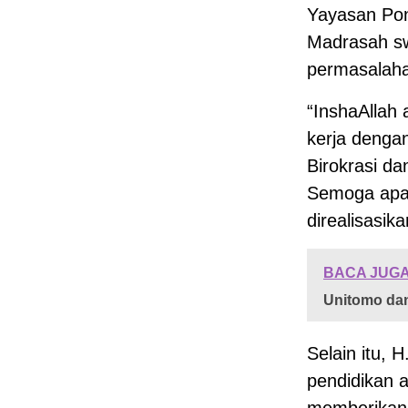
Yayasan Pon
Madrasah sw
permasalaha
“InshaAllah
kerja denga
Birokrasi d
Semoga apa y
direalisasik
BACA JUGA
Unitomo dan
Selain itu,
pendidikan 
memberikan 