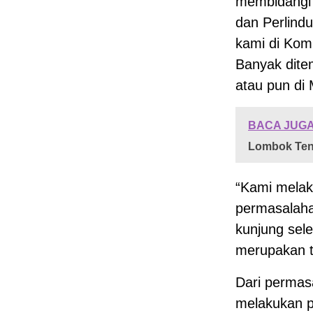
membidangi
dan Perlin
kami di Komi
Banyak dite
atau pun di
BACA JUGA
Lombok Te
“Kami melak
permasalaha
kunjung seles
merupakan t
Dari permas
melakukan p