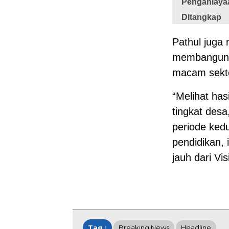
Penganiayaa
Ditangkap
Pathul juga 
membangun 
macam sekt
“Melihat ha
tingkat des
periode kedu
pendidikan, 
jauh dari Vis
Tag :
Breaking News
Headline