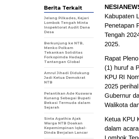
NESIANEW
Berita Terkait
Kabupaten L
Jelang Pilkades, Kejari
Lombok Tengah Minta
Penetapan P
Inspektorat Audit Dana
Desa
Tengah 2024
2025.
Berkunjung ke NTB,
Menko Polkam
Tekankan Soliditas
Forkopimda Hadapi
Rapat Pleno 
Tantangan Global
(1) huruf a
Amrul Jihadi Didukung
KPU RI Nomo
Jadi Ketua Demokrat
NTB
2025 periha
Pelantikan Ade Kuswara
Gubernur da
Kunang Sebagai Bupati
Bekasi Termuda dalam
Walikota da
Sejarah
Ketua KPU K
Sinta Agathia Ajak
Warga NTB Doakan
dalam acara
Kepemimpinan Iqbal-
Dinda Berjalan Lancar
Lombok Teng