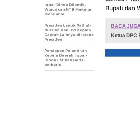
Iqbal-Dinda Dilantik,
Bupati dan 
Wujudkan NTB Makmur
Mendunia
Presiden Lantik Pathul-
BACA JUGA
Nursiah dan 959 Kepala
Daerah Lainnya di Istana
Ketua DPC 
Presiden
Persiapan Pelantikan
Kepala Daerah, Iqbal-
Dinda Latihan Baris-
berbaris