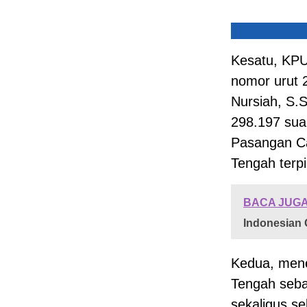
Kesatu, KP
nomor urut 2
Nursiah, S.
298.197 suar
Pasangan Ca
Tengah terpi
BACA JUGA
Indonesian 
Kedua, mene
Tengah seba
sekaligus s