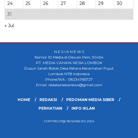
24
25
26
27
28
29
30
31
« Jul
N E S I A N E W S
Nomor ID Media di Dewan Pers: 30454
PT. MEDIA CAHAYA NESIA LOMBOK
Dusun Sarah Bolok Desa Ketara Kecamatan Pujut
Lombok NTB Indonesia
Phone/WA : 082341165727
Email: redaksinesianews@gmail.com
HOME
REDAKSI
PEDOMAN MEDIA SIBER
PERHATIAN
INFO IKLAN
COPYRIGHT@ NESIANEWS 2024