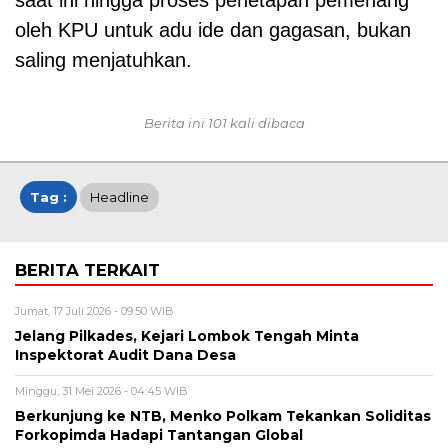
saat ini hingga proses penetapan pemenang
oleh KPU untuk adu ide dan gagasan, bukan
saling menjatuhkan.
Berita ini 101 kali dibaca
Tag :
Headline
BERITA TERKAIT
Jumat, 17 Juli 2026 - 09:50 WIB
Jelang Pilkades, Kejari Lombok Tengah Minta
Inspektorat Audit Dana Desa
Minggu, 31 Mei 2026 - 04:45 WIB
Berkunjung ke NTB, Menko Polkam Tekankan Soliditas
Forkopimda Hadapi Tantangan Global