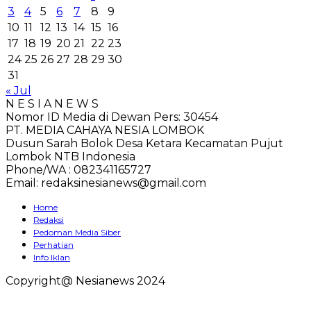
3
4
5
6
7
8
9
10
11
12
13
14
15
16
17
18
19
20
21
22
23
24
25
26
27
28
29
30
31
« Jul
N E S I A N E W S
Nomor ID Media di Dewan Pers: 30454
PT. MEDIA CAHAYA NESIA LOMBOK
Dusun Sarah Bolok Desa Ketara Kecamatan Pujut
Lombok NTB Indonesia
Phone/WA : 082341165727
Email: redaksinesianews@gmail.com
Home
Redaksi
Pedoman Media Siber
Perhatian
Info Iklan
Copyright@ Nesianews 2024