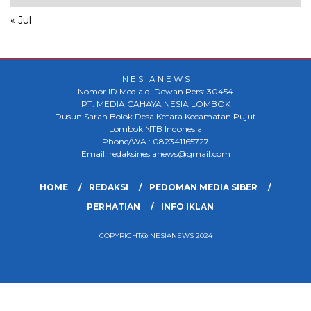
« Jul
N E S I A N E W S
Nomor ID Media di Dewan Pers: 30454
PT. MEDIA CAHAYA NESIA LOMBOK
Dusun Sarah Bolok Desa Ketara Kecamatan Pujut
Lombok NTB Indonesia
Phone/WA : 082341165727
Email: redaksinesianews@gmail.com
HOME
REDAKSI
PEDOMAN MEDIA SIBER
PERHATIAN
INFO IKLAN
COPYRIGHT@ NESIANEWS 2024