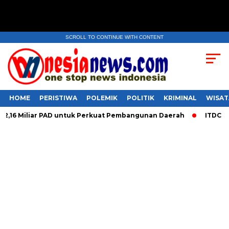
SCROLL TO CONTINUE WITH CONTENT
HOME
PERISTIWA
POLEMIK
POLITIK
KRIMINAL
WISAT
6 Miliar PAD untuk Perkuat Pembangunan Daerah
ITDC Group 