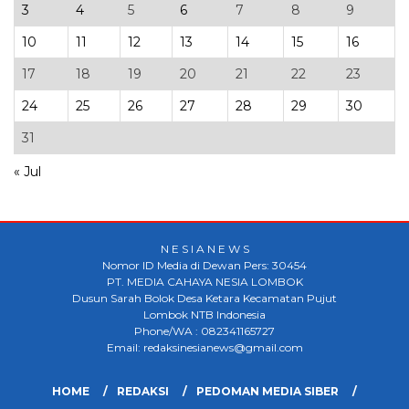
3
4
5
6
7
8
9
10
11
12
13
14
15
16
17
18
19
20
21
22
23
24
25
26
27
28
29
30
31
« Jul
N E S I A N E W S
Nomor ID Media di Dewan Pers: 30454
PT. MEDIA CAHAYA NESIA LOMBOK
Dusun Sarah Bolok Desa Ketara Kecamatan Pujut
Lombok NTB Indonesia
Phone/WA : 082341165727
Email: redaksinesianews@gmail.com
HOME
REDAKSI
PEDOMAN MEDIA SIBER