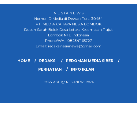
N E S I A N E W S
Nomor ID Media di Dewan Pers: 30454
PT. MEDIA CAHAYA NESIA LOMBOK
Dusun Sarah Bolok Desa Ketara Kecamatan Pujut
Lombok NTB Indonesia
Phone/WA : 082341165727
Email: redaksinesianews@gmail.com
HOME
REDAKSI
PEDOMAN MEDIA SIBER
PERHATIAN
INFO IKLAN
COPYRIGHT@ NESIANEWS 2024