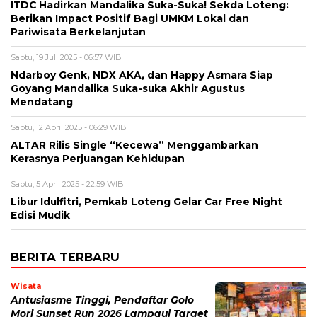
ITDC Hadirkan Mandalika Suka-Suka! Sekda Loteng:
Berikan Impact Positif Bagi UMKM Lokal dan
Pariwisata Berkelanjutan
Sabtu, 19 Juli 2025 - 06:57 WIB
Ndarboy Genk, NDX AKA, dan Happy Asmara Siap
Goyang Mandalika Suka-suka Akhir Agustus
Mendatang
Sabtu, 12 April 2025 - 06:29 WIB
ALTAR Rilis Single “Kecewa” Menggambarkan
Kerasnya Perjuangan Kehidupan
Sabtu, 5 April 2025 - 22:59 WIB
Libur Idulfitri, Pemkab Loteng Gelar Car Free Night
Edisi Mudik
BERITA TERBARU
Wisata
Antusiasme Tinggi, Pendaftar Golo
Mori Sunset Run 2026 Lampaui Target