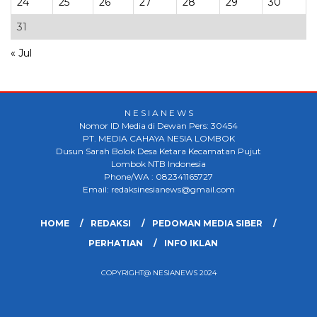
24
25
26
27
28
29
30
31
« Jul
N E S I A N E W S
Nomor ID Media di Dewan Pers: 30454
PT. MEDIA CAHAYA NESIA LOMBOK
Dusun Sarah Bolok Desa Ketara Kecamatan Pujut
Lombok NTB Indonesia
Phone/WA : 082341165727
Email: redaksinesianews@gmail.com
HOME
REDAKSI
PEDOMAN MEDIA SIBER
PERHATIAN
INFO IKLAN
COPYRIGHT@ NESIANEWS 2024