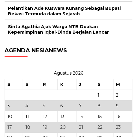
Pelantikan Ade Kuswara Kunang Sebagai Bupati
Bekasi Termuda dalam Sejarah
Sinta Agathia Ajak Warga NTB Doakan
Kepemimpinan Iqbal-Dinda Berjalan Lancar
AGENDA NESIANEWS
Agustus 2026
S
S
R
K
J
S
M
1
2
3
4
5
6
7
8
9
10
11
12
13
14
15
16
17
18
19
20
21
22
23