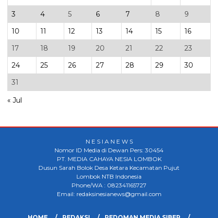
3
4
5
6
7
8
9
10
11
12
13
14
15
16
17
18
19
20
21
22
23
24
25
26
27
28
29
30
31
« Jul
N E S I A N E W S
Nomor ID Media di Dewan Pers: 30454
PT. MEDIA CAHAYA NESIA LOMBOK
Dusun Sarah Bolok Desa Ketara Kecamatan Pujut
Lombok NTB Indonesia
Phone/WA : 082341165727
Email: redaksinesianews@gmail.com
HOME
REDAKSI
PEDOMAN MEDIA SIBER