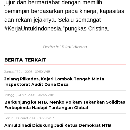
jujur dan bermartabat dengan memilih
pemimpin berdasarkan pada kinerja, kapasitas
dan rekam jejaknya. Selalu semangat
#KerjaUntukIndonesia,”pungkas Cristina.
Berita ini 11 kali dibaca
BERITA TERKAIT
Jumat, 17 Juli 2026 - 09:50 WIB
Jelang Pilkades, Kejari Lombok Tengah Minta
Inspektorat Audit Dana Desa
Minggu, 31 Mei 2026 - 04:45 WIB
Berkunjung ke NTB, Menko Polkam Tekankan Soliditas
Forkopimda Hadapi Tantangan Global
Senin, 30 Maret 2026 - 09:29 WIB
Amrul Jihadi Didukung Jadi Ketua Demokrat NTB