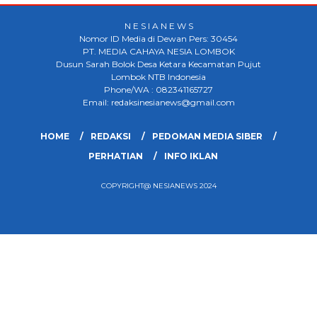
N E S I A N E W S
Nomor ID Media di Dewan Pers: 30454
PT. MEDIA CAHAYA NESIA LOMBOK
Dusun Sarah Bolok Desa Ketara Kecamatan Pujut
Lombok NTB Indonesia
Phone/WA : 082341165727
Email: redaksinesianews@gmail.com
HOME
REDAKSI
PEDOMAN MEDIA SIBER
PERHATIAN
INFO IKLAN
COPYRIGHT@ NESIANEWS 2024