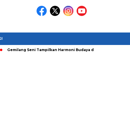
GI
milang Seni Tampilkan Harmoni Budaya di The Golo Mori , ITDC Du