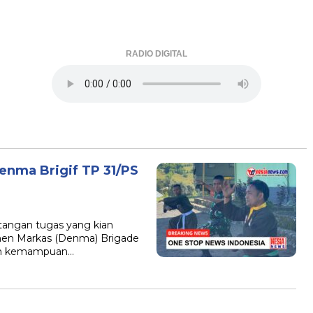
RADIO DIGITAL
Denma Brigif TP 31/PS
angan tugas yang kian
emen Markas (Denma) Brigade
asah kemampuan…