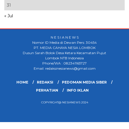
31
« Jul
N E S I A N E W S
Nomor ID Media di Dewan Pers: 30454
PT. MEDIA CAHAYA NESIA LOMBOK
Dusun Sarah Bolok Desa Ketara Kecamatan Pujut
Lombok NTB Indonesia
Phone/WA : 082341165727
Email: redaksinesianews@gmail.com
HOME
REDAKSI
PEDOMAN MEDIA SIBER
PERHATIAN
INFO IKLAN
COPYRIGHT@ NESIANEWS 2024