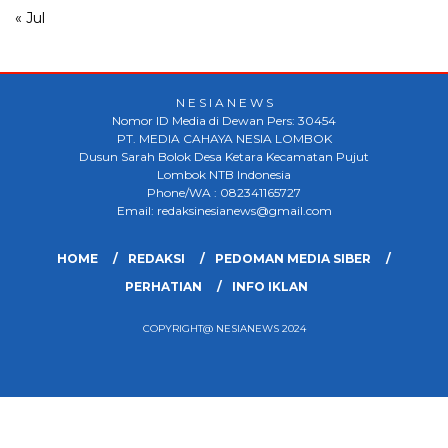
« Jul
N E S I A N E W S
Nomor ID Media di Dewan Pers: 30454
PT. MEDIA CAHAYA NESIA LOMBOK
Dusun Sarah Bolok Desa Ketara Kecamatan Pujut
Lombok NTB Indonesia
Phone/WA : 082341165727
Email: redaksinesianews@gmail.com
HOME
REDAKSI
PEDOMAN MEDIA SIBER
PERHATIAN
INFO IKLAN
COPYRIGHT@ NESIANEWS 2024