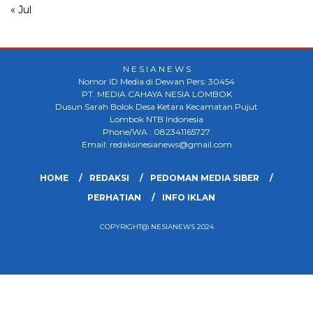
« Jul
N E S I A N E W S
Nomor ID Media di Dewan Pers: 30454
PT. MEDIA CAHAYA NESIA LOMBOK
Dusun Sarah Bolok Desa Ketara Kecamatan Pujut
Lombok NTB Indonesia
Phone/WA : 082341165727
Email: redaksinesianews@gmail.com
HOME
REDAKSI
PEDOMAN MEDIA SIBER
PERHATIAN
INFO IKLAN
COPYRIGHT@ NESIANEWS 2024