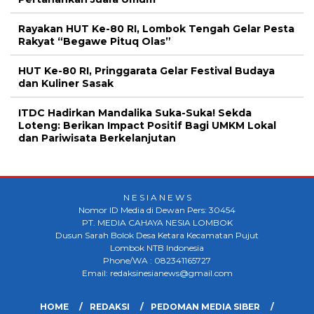
Rayakan HUT Ke-80 RI, Lombok Tengah Gelar Pesta
Rakyat “Begawe Pituq Olas”
HUT Ke-80 RI, Pringgarata Gelar Festival Budaya
dan Kuliner Sasak
ITDC Hadirkan Mandalika Suka-Suka! Sekda
Loteng: Berikan Impact Positif Bagi UMKM Lokal
dan Pariwisata Berkelanjutan
N E S I A N E W S
Nomor ID Media di Dewan Pers: 30454
PT. MEDIA CAHAYA NESIA LOMBOK
Dusun Sarah Bolok Desa Ketara Kecamatan Pujut
Lombok NTB Indonesia
Phone/WA : 082341165727
Email: redaksinesianews@gmail.com
HOME
REDAKSI
PEDOMAN MEDIA SIBER