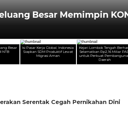
eluang Besar Memimpin KONI
uang Besar
​Isi Pasar Kerja Global, Indonesia
Kejari Lombok Tengah Berhas
I NTB
Siapkan SDM Produktif Lewat
Selamatkan Rp2,16 Miliar P
Migrasi Aman
untuk Perkuat Pembangun
Daerah
rakan Serentak Cegah Pernikahan Dini