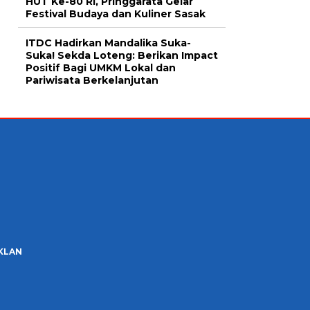
HUT Ke-80 RI, Pringgarata Gelar
Festival Budaya dan Kuliner Sasak
ITDC Hadirkan Mandalika Suka-
Suka! Sekda Loteng: Berikan Impact
Positif Bagi UMKM Lokal dan
Pariwisata Berkelanjutan
IKLAN