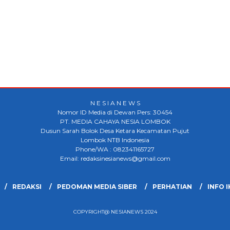
N E S I A N E W S
Nomor ID Media di Dewan Pers: 30454
PT. MEDIA CAHAYA NESIA LOMBOK
Dusun Sarah Bolok Desa Ketara Kecamatan Pujut
Lombok NTB Indonesia
Phone/WA : 082341165727
Email: redaksinesianews@gmail.com
REDAKSI
PEDOMAN MEDIA SIBER
PERHATIAN
INFO 
COPYRIGHT@ NESIANEWS 2024