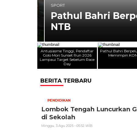
SPORT
Sunset
Pathul Bahri Berp
Day
NTB
Antusiasme Tinggi, Pendaftar
Pathul Bahri Berpel
Golo Mori Sunset Run 2026
Memimpin KON
Lampaui Target Sebelum Race
Day
BERITA TERBARU
PENDIDIKAN
Lombok Tengah Luncurkan Ge
di Sekolah
Minggu, 3 Agu 2025 - 05:52 WIB