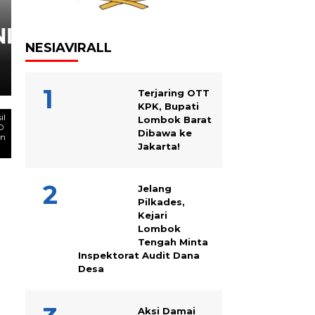
TEKNOLOGI
​Isi Pasar Kerja Global, I
NESIAVIRALL
Produktif Lewat Migrasi 
Terjaring OTT
KPK, Bupati
il
Lombok Barat
AD
Dibawa ke
an
Jakarta!
Jelang
Pilkades,
Kejari
Lombok
Tengah Minta
Inspektorat Audit Dana
Desa
Aksi Damai